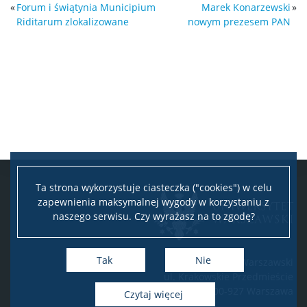
«
Forum i świątynia Municipium
Marek Konarzewski
»
Riditarum zlokalizowane
nowym prezesem PAN
Ta strona wykorzystuje ciasteczka ("cookies") w celu
zapewnienia maksymalnej wygody w korzystaniu z
naszego serwisu. Czy wyrażasz na to zgodę?
Tak
Nie
Uniwersytet Warszawski
ul. Krakowskie Przedmieście
26/28, 00-927 Warszawa
Czytaj więcej